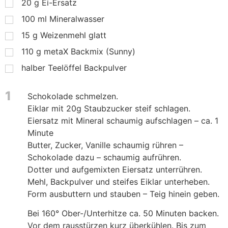
20
g
Ei-Ersatz
100
ml
Mineralwasser
15
g
Weizenmehl glatt
110
g
metaX Backmix (Sunny)
halber Teelöffel Backpulver
1
Schokolade schmelzen.
Eiklar mit 20g Staubzucker steif schlagen.
Eiersatz mit Mineral schaumig aufschlagen – ca. 1
Minute
Butter, Zucker, Vanille schaumig rühren –
Schokolade dazu – schaumig aufrühren.
Dotter und aufgemixten Eiersatz unterrühren.
Mehl, Backpulver und steifes Eiklar unterheben.
Form ausbuttern und stauben – Teig hinein geben.
Bei 160° Ober-/Unterhitze ca. 50 Minuten backen.
Vor dem rausstürzen kurz überkühlen. Bis zum