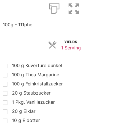
100g - 111phe
YIELDS
1 Serving
100
g
Kuvertüre dunkel
100
g
Thea Margarine
100
g
Feinkristallzucker
20
g
Staubzucker
1
Pkg. Vanillezucker
20
g
Eiklar
10
g
Eidotter