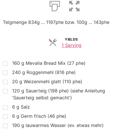
Teigmenge 834g ... 1197phe bzw. 100g ... 143phe
YIELDS
1 Serving
160
g
Mevalia Bread Mix (27 phe)
240
g
Roggenmehl (816 phe)
20
g
Weizenmehl glatt (110 phe)
120
g
Sauerteig (198 phe) (siehe Anleitung
'Sauerteig selbst gemacht')
6
g
Salz
6
g
Germ frisch (46 phe)
190
g
lauwarmes Wasser (ev. etwas mehr)