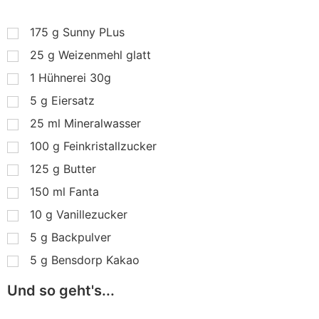
175
g
Sunny PLus
25
g
Weizenmehl glatt
1
Hühnerei 30g
5
g
Eiersatz
25
ml
Mineralwasser
100
g
Feinkristallzucker
125
g
Butter
150
ml
Fanta
10
g
Vanillezucker
5
g
Backpulver
5
g
Bensdorp Kakao
Und so geht's...