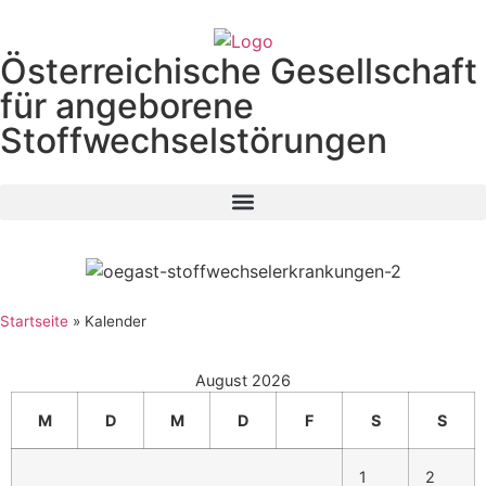
Österreichische Gesellschaft
für angeborene
Stoffwechselstörungen
Startseite
»
Kalender
August 2026
M
D
M
D
F
S
S
1
2